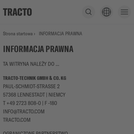
W
y
ś
PRODUKTY
Strona startowa
›
INFORMACJA PRAWNA
w
i
INFORMACJA PRAWNA
e
USŁUGA
t
TA WITRYNA NALEŻY DO ...
l
p
TRACTO-TECHNIK GMBH & CO. KG
o
ZASTOSOWANIA
PAUL-SCHMIDT-STRASSE 2
l
e
57368 LENNESTADT | NIEMCY
w
T +49 2723 808-0 | F -180
y
INFO@TRACTO.COM
s
TRACTO.COM
z
u
OGRANICZONE PARTNERSTWO