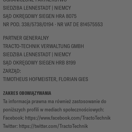
k
SIEDZIBA LENNESTADT | NIEMCY
i
SĄD OKRĘGOWY SIEGEN HRA 8075
w
NR POD. 338/5738/0194 · NR VAT DE 814575553
a
n
PARTNER GENERALNY
i
a
TRACTO-TECHNIK VERWALTUNG GMBH
SIEDZIBA LENNESTADT | NIEMCY
SĄD OKRĘGOWY SIEGEN HRB 8199
ZARZĄD:
TIMOTHEUS HOFMEISTER, FLORIAN GIES
ZAKRES OBOWIĄZYWANIA
Ta informacja prawna ma również zastosowanie do
poniższych profili w mediach społecznościowych:
Facebook:
https://www.facebook.com/TractoTechnik
Twitter:
https://twitter.com/TractoTechnik