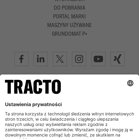
DO POBRANIA
PORTAL MARKI
MASZYNY UŻYWANE
GRUNDOMAT P+
ZAAWANSOWANA TECHNOLOGIA BEZWYKOPOWA
INFORMACJA PRAWNA
REGULAMIN