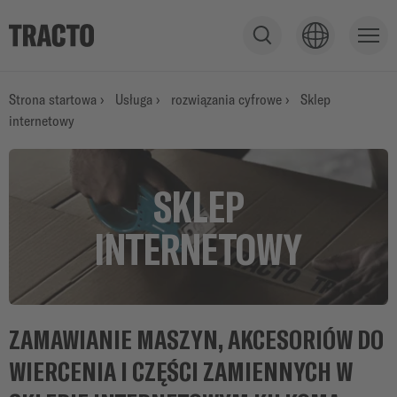
W
y
ś
PRODUKTY
Strona startowa
›
Usługa
›
rozwiązania cyfrowe
›
Sklep
w
internetowy
i
e
USŁUGA
t
SKLEP
l
p
INTERNETOWY
o
ZASTOSOWANIA
l
e
w
y
ZAMAWIANIE MASZYN, AKCESORIÓW DO
s
WIERCENIA I CZĘŚCI ZAMIENNYCH W
z
u