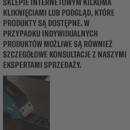
SKLEPIE INTERNETOWYM KILKOMA
k
KLIKNIĘCIAMI LUB PODGLĄD, KTÓRE
i
w
PRODUKTY SĄ DOSTĘPNE. W
a
PRZYPADKU INDYWIDUALNYCH
n
i
PRODUKTÓW MOŻLIWE SĄ RÓWNIEŻ
a
SZCZEGÓŁOWE KONSULTACJE Z NASZYMI
EKSPERTAMI SPRZEDAŻY.