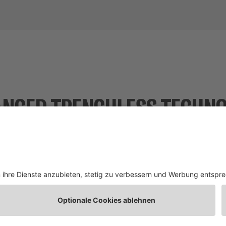
NCED TRENCHLESS TECHN
NE VERKAUFS- UND LIEFERBEDINGUNGEN
DATENSCHUTZ
TO-TECHNIK GMBH & CO. KG – ADVANCED TRENCHLESS TECHN