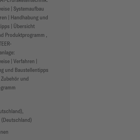
eise | Systemaufbau
hren | Handhabung und
ipps | Übersicht
nd Produktprogramm ,
EER-
anlage:
eise | Verfahren |
g und Baustellentipps
t Zubehör und
ogramm
utschland),
 (Deutschland)
onen