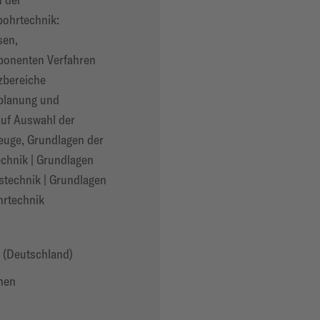
bohrtechnik:
sen,
onenten Verfahren
zbereiche
planung und
auf Auswahl der
uge, Grundlagen der
chnik | Grundlagen
stechnik | Grundlagen
hrtechnik
 (Deutschland)
nen