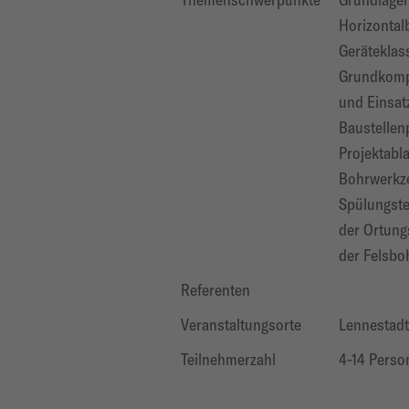
Horizontal
Geräteklas
Grundkomp
und Einsat
Baustellen
Projektabl
Bohrwerkze
Spülungste
der Ortung
der Felsbo
Referenten
Veranstaltungsorte
Lennestadt
Teilnehmerzahl
4-14 Perso