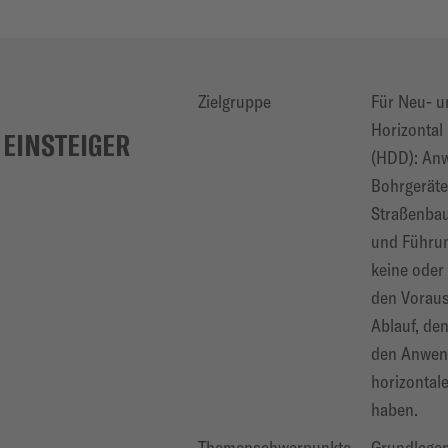
Zielgruppe
Für Neu- u
Horizontal 
 EINSTEIGER
(HDD): Anw
Bohrgeräte
Straßenbau
und Führun
keine oder
den Vorau
Ablauf, de
den Anwen
horizontal
haben.
Themenschwerpunkte
Grundlagen