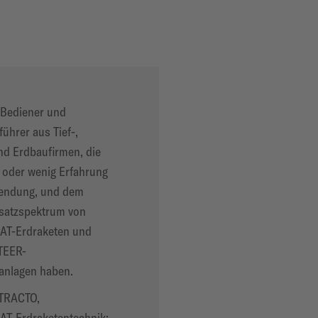
 Bediener und
ührer aus Tief-,
nd Erdbaufirmen, die
 oder wenig Erfahrung
wendung, und dem
nsatzspektrum von
T-Erdraketen und
EER-
anlagen haben.
 TRACTO,
-Erdraketentechnik: