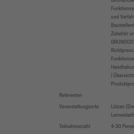
Funktionsw
und Verfa
Baustellent
Zubehör u
GRUNDOST
Richtpress
Funktionsw
Handhabun
| Übersich
Produktpr
Referenten
Veranstaltungsorte
Lützen (De
Lennestadt
Teilnehmerzahl
4-30 Pers