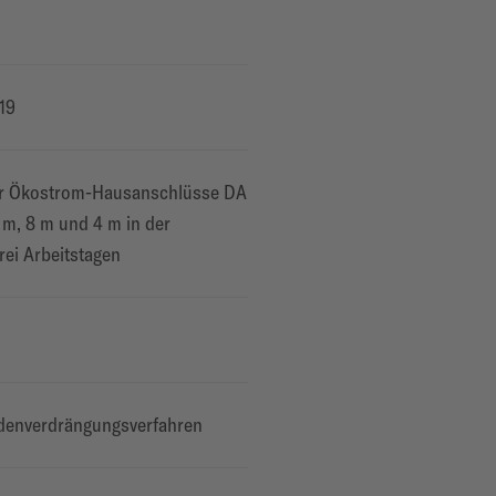
19
für Ökostrom-Hausanschlüsse DA
 m, 8 m und 4 m in der
drei Arbeitstagen
odenverdrängungsverfahren